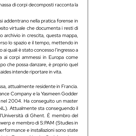
a massa di corpi decomposti racconta la
.
si addentrano nella pratica forense in
ito virtuale che documenta i resti di
o archivio in crescita, questa mappa,
verso lo spazio e il tempo, mettendo in
ro ai quali è stato concesso l’ingresso a
a ai corpi ammessi in Europa come
rpo che possa danzare, è proprio quel
des intende riportare in vita.
ussa, attualmente residente in Francia.
va Dance Company e la Yasmeen Godder
e nel 2004. Ha conseguito un master
L). Attualmente sta conseguendo il
e l'Università di Ghent. È membro del
twerp e membro di S:PAM (Studies in
erformance e installazioni sono state