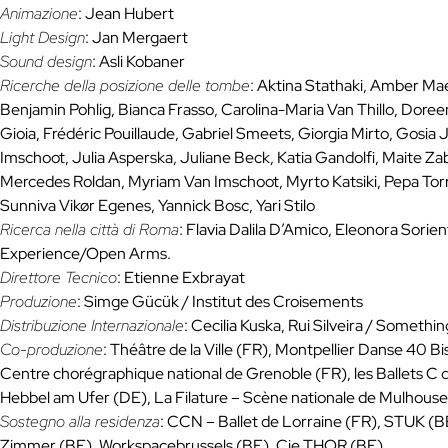
Animazione
: Jean Hubert
Light Design
: Jan Mergaert
Sound design
: Asli Kobaner
Ricerche della posizione delle tombe
: Aktina Stathaki, Amber Ma
Benjamin Pohlig, Bianca Frasso, Carolina-Maria Van Thillo, Dor
Gioia, Frédéric Pouillaude, Gabriel Smeets, Giorgia Mirto, Gosia J
Imschoot, Julia Asperska, Juliane Beck, Katia Gandolfi, Maite Zab
Mercedes Roldan, Myriam Van Imschoot, Myrto Katsiki, Pepa Tor
Sunniva Vikør Egenes, Yannick Bosc, Yari Stilo
Ricerca nella città di Roma
: Flavia Dalila D’Amico, Eleonora Sor
Experience/Open Arms.
Direttore Tecnico
: Etienne Exbrayat
Produzione
: Simge Gücük / Institut des Croisements
Distribuzione Internazionale
: Cecilia Kuska, Rui Silveira / Somethi
Co-produzione
: Théâtre de la Ville (FR), Montpellier Danse 40 
Centre chorégraphique national de Grenoble (FR), les Ballets C 
Hebbel am Ufer (DE), La Filature – Scène nationale de Mulhouse
Sostegno alla residenza
: CCN – Ballet de Lorraine (FR), STUK (B
Zimmer (BE), Workspacebrussels (BE), Cie THOR (BE)