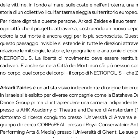
delle vittime. In fondo al mare, sulle coste e nell’entroterra, un
storia di un collettivo il cui fantasma aleggia sul territorio europeo
Per ridare dignità a queste persone, Arkadi Zaides e il suo team 
ogni città che il progetto attraversa, costruendo un nuovo depos
coloro la cui morte è ancora oggi per lo più sconosciuta. Quest
questo paesaggio invisibile si estende in tutte le direzioni attra
relazione le mitologie, le storie, le geografie e le anatomie di colo
NECROPOLIS. La libertà di movimento deve essere restituit
cadaveri. E anche se nella Città dei Morti non c’è più nessun co
no-corpo, quel corpo dei corpi – il corpo di NECROPOLIS – che Zai
Arkadi Zaides
è un artista visivo indipendente di origine bielor
In Israele si è esibito per diverse compagnie come la Batshe
Dance Group prima di intraprendere una carriera indipendent
presso la AHK Academy of Theatre and Dance di Amsterdam (N
dottorato di ricerca congiunto presso l'Università di Anversa 
gruppo di ricerca CORPoREAL presso il Royal Conservatoire An
Performing Arts & Media) presso l'Università di Ghent. Le sue p