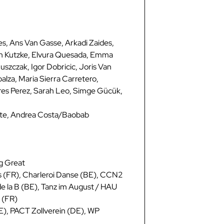
es, Ans Van Gasse, Arkadi Zaides,
een Kutzke, Elvura Quesada, Emma
uszczak, Igor Dobricic, Joris Van
alza, Maria Sierra Carretero,
res Perez, Sarah Leo, Simge Gücük,
iente, Andrea Costa/Baobab
ng Great
Bis (FR), Charleroi Danse (BE), CCN2
de la B (BE), Tanz im August / HAU
 (FR)
E), PACT Zollverein (DE), WP