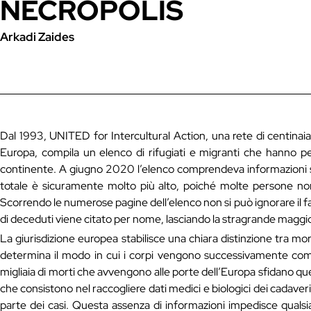
NECROPOLIS
Arkadi Zaides
Dal 1993, UNITED for Intercultural Action, una rete di centinaia d
Europa, compila un elenco di rifugiati e migranti che hanno pers
continente. A giugno 2020 l’elenco comprendeva informazioni su
totale è sicuramente molto più alto, poiché molte persone no
Scorrendo le numerose pagine dell’elenco non si può ignorare il 
di deceduti viene citato per nome, lasciando la stragrande maggior
La giurisdizione europea stabilisce una chiara distinzione tra mort
determina il modo in cui i corpi vengono successivamente com
migliaia di morti che avvengono alle porte dell’Europa sfidano q
che consistono nel raccogliere dati medici e biologici dei cadav
parte dei casi. Questa assenza di informazioni impedisce qualsiasi