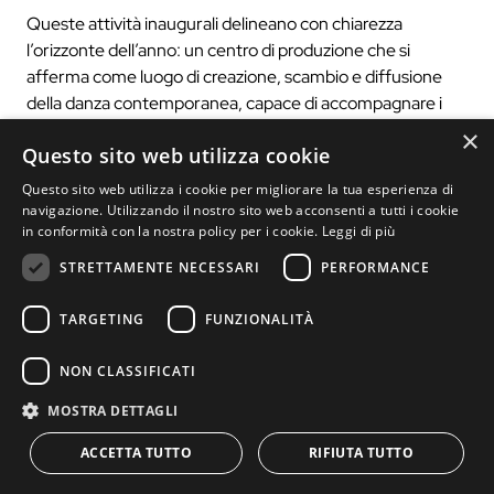
Queste attività inaugurali delineano con chiarezza
l’orizzonte dell’anno: un centro di produzione che si
afferma come luogo di creazione, scambio e diffusione
della danza contemporanea, capace di accompagnare i
propri artisti in un dialogo continuo con i contesti culturali
×
Questo sito web utilizza cookie
internazionali.
Questo sito web utilizza i cookie per migliorare la tua esperienza di
ph Vito Lorusso_MilanOltre25
navigazione. Utilizzando il nostro sito web acconsenti a tutti i cookie
in conformità con la nostra policy per i cookie.
Leggi di più
SPELLBOUND CONTEMPORARY BALLET
CALENDARIO
STRETTAMENTE NECESSARI
PERFORMANCE
21 Gennaio
TARGETING
FUNZIONALITÀ
Vivaldiana
di Mauro Astolfi
Theater Wolfsburg/Wolfsburg
NON CLASSIFICATI
24 Gennaio
MOSTRA DETTAGLI
Recollection of a Falling:
ACCETTA TUTTO
RIFIUTA TUTTO
Forma Mentis
di Jacopo Godani
Daughters and Angels di
Mauro Astolfi