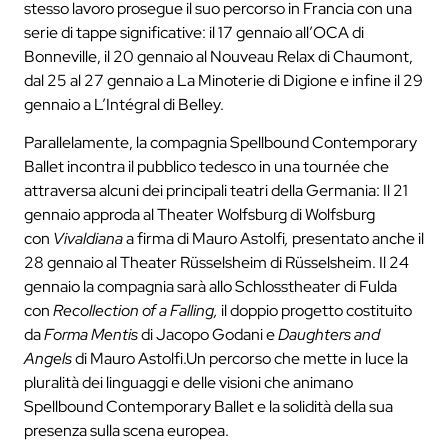
stesso lavoro prosegue il suo percorso in Francia con una
serie di tappe significative: il 17 gennaio all’OCA di
Bonneville, il 20 gennaio al Nouveau Relax di Chaumont,
dal 25 al 27 gennaio a La Minoterie di Digione e infine il 29
gennaio a L’Intégral di Belley.
Parallelamente, la compagnia Spellbound Contemporary
Ballet incontra il pubblico tedesco in una tournée che
attraversa alcuni dei principali teatri della Germania: Il 21
gennaio approda al Theater Wolfsburg di Wolfsburg
con
Vivaldiana
a firma di Mauro Astolfi
,
presentato anche il
28 gennaio al Theater Rüsselsheim di Rüsselsheim. Il 24
gennaio la compagnia sarà allo Schlosstheater di Fulda
con
Recollection of a Falling,
il doppio progetto costituito
da
Forma Mentis
di Jacopo Godani e
Daughters and
Angels
di Mauro Astolfi.Un percorso che mette in luce la
pluralità dei linguaggi e delle visioni che animano
Spellbound Contemporary Ballet e la solidità della sua
presenza sulla scena europea.