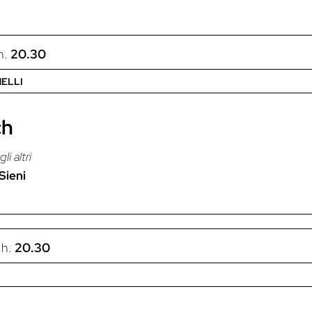
h.
20.30
ELLI
ch
li altri
Sieni
 h.
20.30