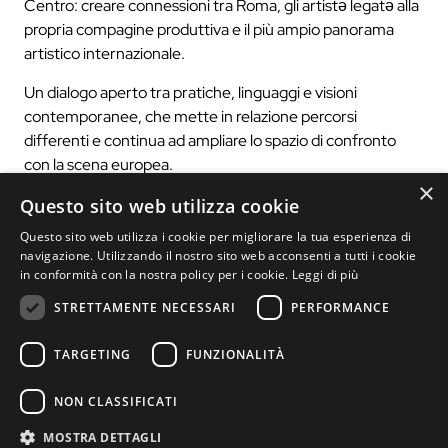
Centro: creare connessioni tra Roma, gli artistə legatə alla
propria compagine produttiva e il più ampio panorama
artistico internazionale.
Un dialogo aperto tra pratiche, linguaggi e visioni
contemporanee, che mette in relazione percorsi
differenti e continua ad ampliare lo spazio di confronto
con la scena europea.
×
𝐕𝐞𝐧𝐞𝐫𝐝𝐢̀ 𝟓 𝐠𝐢𝐮𝐠𝐧𝐨 𝟐𝟎𝟐𝟔
Questo sito web utilizza cookie
Questo sito web utilizza i cookie per migliorare la tua esperienza di
𝐈𝐧𝐬𝐭𝐢𝐭𝐮𝐭 𝐝𝐮 𝐦𝐨𝐧𝐝𝐞 𝐚𝐫𝐚𝐛𝐞
navigazione. Utilizzando il nostro sito web acconsenti a tutti i cookie
• ore 18:00 / 19:30 / 21:00 — 𝐕𝐞𝐝𝐮𝐭𝐚_𝐀𝐭𝐥𝐚𝐧𝐭𝐞
in conformità con la nostra policy per i cookie.
Leggi di più
𝐌𝐞𝐝𝐢𝐭𝐞𝐫𝐫𝐚𝐧𝐞𝐨 (anteprima) di Michele Di Stefano e
STRETTAMENTE NECESSARI
PERFORMANCE
Lorenzo Bianchi Hoesch / mk – Orbita|Spellbound
Debutto previsto il 2 luglio a Roma nell’ambito
TARGETING
FUNZIONALITÀ
di
@fuoriprogrammafestival
𝐀𝐭𝐞𝐥𝐢𝐞𝐫 𝐝𝐞 𝐏𝐚𝐫𝐢𝐬
NON CLASSIFICATI
• ore 18:00 — Conversazione con Michael Incarbone sulla
MOSTRA DETTAGLI
nuova creazione 𝐰𝐞 𝐚𝐫𝐞 𝐰𝐡𝐨 𝐰𝐞 𝐚𝐫𝐞, firmata insieme a Max