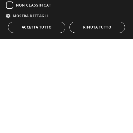
NON CLASSIFICATI
Tra i progetti in co-produzione,
Studi per M
di
Stefania
Tansini,
sostenuto insieme a
gruppo nanou,
sarà
MOSTRA DETTAGLI
presentato alla
Nid Platform
nella sezione Open Studio
per poi proseguire il 9 Ottobre al
Factory Fest
di Spoleto,
ACCETTA TUTTO
RIFIUTA TUTTO
il 10 nell’ambito della stagione
La Democrazia del
corpo di Cango/Centro
di Rilevante Interesse per la
Danza e
l’11 al
Crisalide Festival di Forlì.
Mentre il 5
ottobre al
Teatro Supercinema di Tuscania
,
Michael
Incarbone e
Max Gomard
presentano
We are who we
are
, un progetto sostenuto da Orbita questa volta in co-
produzione con PinDoc.
Iscriviti alla Newsletter