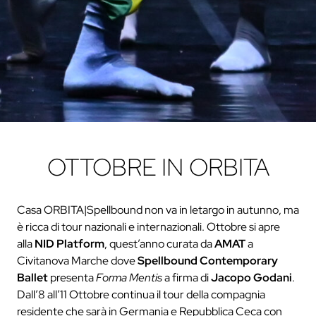
OTTOBRE IN ORBITA
Casa ORBITA|Spellbound non va in letargo in autunno, ma
è ricca di tour nazionali e internazionali. Ottobre si apre
alla
NID Platform
, quest’anno curata da
AMAT
a
Civitanova Marche dove
Spellbound Contemporary
Ballet
presenta
Forma Mentis
a firma di
Jacopo Godani
.
Dall’8 all’11 Ottobre continua il tour della compagnia
residente che sarà in Germania e Repubblica Ceca con