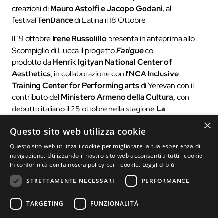
creazioni di
Mauro Astolfi e Jacopo Godani,
al
festival
TenDance
di Latina il 18 Ottobre
Il 19 ottobre
Irene Russolillo
presenta in anteprima allo
Scompiglio di Lucca il progetto
Fatigue
co-
prodotto da
Henrik Igityan National Center of
Aesthetics
, in collaborazione con l
’NCA Inclusive
Training Center for Performing arts
di Yerevan con il
contributo del
Ministero Armeno della Cultura,
con
debutto italiano il 25 ottobre nella stagione
La
Democrazia del Corpo
presso
Cango/Centro di
×
Questo sito web utilizza cookie
Rilevante Interesse per la Danza.
Questo sito web utilizza i cookie per migliorare la tua esperienza di
L’artista associato,
Piergiorgio Milano,
prosegue
navigazione. Utilizzando il nostro sito web acconsenti a tutti i cookie
la tournée con
Fortuna
il 2 ottobre a Firenze nell’ambito
in conformità con la nostra policy per i cookie.
Leggi di più
del
Festival Instabile
, il 4 ottobre al
Diffusa
STRETTAMENTE NECESSARI
PERFORMANCE
Festival
di Alessandria e in una nuova versione da
palcoscenico presentata il 16 ottobre all’
Espace Robert
TARGETING
FUNZIONALITÀ
Doisneau
di Meudon, in Francia.