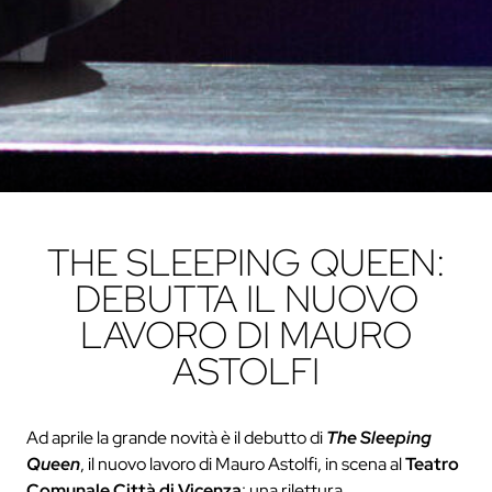
THE SLEEPING QUEEN:
DEBUTTA IL NUOVO
LAVORO DI MAURO
ASTOLFI
Ad aprile la grande novità è il debutto di
The Sleeping
Queen
, il nuovo lavoro di Mauro Astolfi, in scena al
Teatro
Comunale Città di Vicenza
: una rilettura