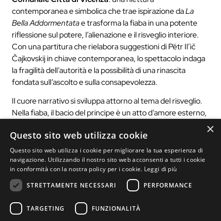
contemporanea e simbolica che trae ispirazione da
La
Bella Addormentata
e trasforma la fiaba in una potente
riflessione sul potere, l’alienazione e il risveglio interiore.
Con una partitura che rielabora suggestioni di Pëtr Il’ič
Čajkovskij in chiave contemporanea, lo spettacolo indaga
la fragilità dell’autorità e la possibilità di una rinascita
fondata sull’ascolto e sulla consapevolezza.
Il cuore narrativo si sviluppa attorno al tema del risveglio.
Nella fiaba, il bacio del principe è un atto d’amore esterno,
salvifico. Qui, invece, il risveglio è un processo interno. Il
×
Questo sito web utilizza cookie
“bacio” simbolico non è un gesto romantico, ma un
confronto diretto con la sofferenza, la ribellione o persino
Questo sito web utilizza i cookie per migliorare la tua esperienza di
la speranza di chi la circonda.
navigazione. Utilizzando il nostro sito web acconsenti a tutti i cookie
in conformità con la nostra policy per i cookie.
Leggi di più
Ph. Paolo Laudicina
STRETTAMENTE NECESSARI
PERFORMANCE
TARGETING
FUNZIONALITÀ