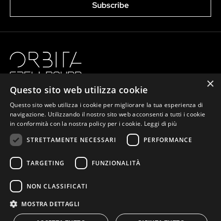
Subscribe
×
Questo sito web utilizza cookie
Questo sito web utilizza i cookie per migliorare la tua esperienza di
navigazione. Utilizzando il nostro sito web acconsenti a tutti i cookie
in conformità con la nostra policy per i cookie.
Leggi di più
STRETTAMENTE NECESSARI
PERFORMANCE
info@orbitaspellbound.com
biglietteria@orbitaspellbound.com
TARGETING
FUNZIONALITÀ
NON CLASSIFICATI
Associazione Spellbound ETS
Via dei Prati Fiscali 215, Roma |
P.Iva
06474941009 |
MOSTRA DETTAGLI
CF
97134410584 |
PEC
spellbound@pec.it |
Transparency