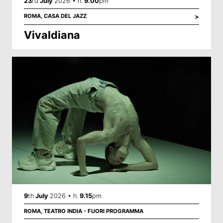
23
rd
July
2026 • h.
9.00
pm
ROMA,
CASA DEL JAZZ
>
Vivaldiana
9
th
July
2026 • h.
9.15
pm
ROMA, TEATRO INDIA - FUORI PROGRAMMA