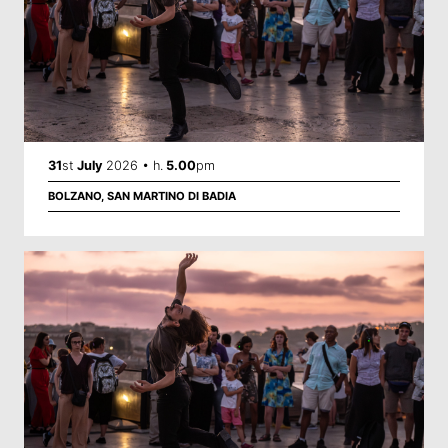
31
st
July
2026 • h.
5.00
pm
BOLZANO, SAN MARTINO DI BADIA