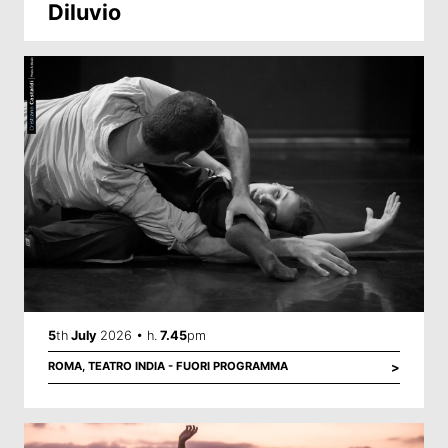
Diluvio
5
th
July
2026 • h.
7.45
pm
ROMA,
TEATRO INDIA - FUORI PROGRAMMA
>