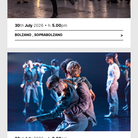
30
th
July
2026 • h.
5.00
pm
BOLZANO ,
SOPRABOLZANO
>