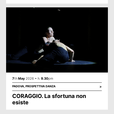
7
th
May
2026 • h.
9.30
pm
PADOVA,
PROSPETTIVA DANZA
>
CORAGGIO. La sfortuna non
esiste