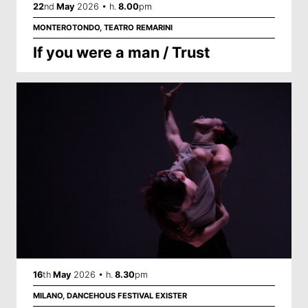
22
nd
May
2026 • h.
8.00
pm
MONTEROTONDO, TEATRO REMARINI
If you were a man
/
Trust
16
th
May
2026 • h.
8.30
pm
MILANO, DANCEHOUS FESTIVAL EXISTER