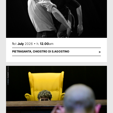
1
st
July
2026 • h.
12.00
am
PIETRASANTA,
CHIOSTRO DI S.AGOSTINO
>