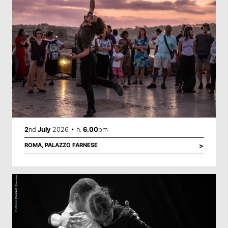
2
nd
July
2026 • h.
6.00
pm
ROMA,
PALAZZO FARNESE
>