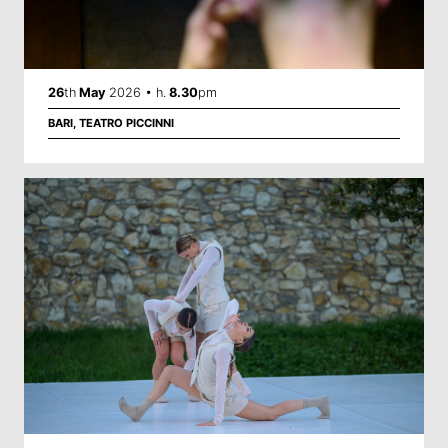
26
th
May
2026 • h.
8.30
pm
BARI, TEATRO PICCINNI